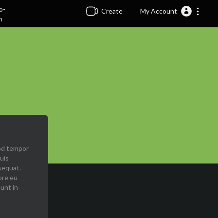
Create
My Account
mod tempor
uis
sequat.
ore eu
sunt in